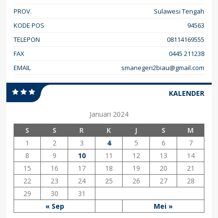
PROV.
Sulawesi Tengah
KODE POS
94563
TELEPON
08114169555
FAX
0445 211238
EMAIL
smanegeri2biau@gmail.com
KALENDER
Januari 2024
S
S
R
K
J
S
M
1
2
3
4
5
6
7
8
9
10
11
12
13
14
15
16
17
18
19
20
21
22
23
24
25
26
27
28
29
30
31
« Sep
Mei »