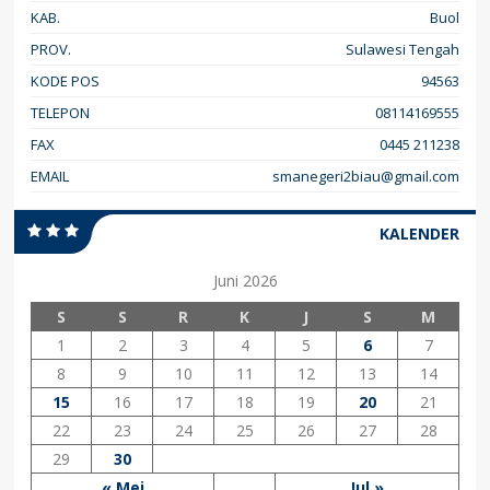
KAB.
Buol
PROV.
Sulawesi Tengah
KODE POS
94563
TELEPON
08114169555
FAX
0445 211238
EMAIL
smanegeri2biau@gmail.com
KALENDER
Juni 2026
S
S
R
K
J
S
M
1
2
3
4
5
6
7
8
9
10
11
12
13
14
15
16
17
18
19
20
21
22
23
24
25
26
27
28
29
30
« Mei
Jul »