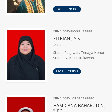
PROFIL LENGKAP
NIK : 7205065801990001
FITRIANI, S.S
NIP : -
Status Pegawai : Tenaga Honor
Status GTK : Pustakawan
PROFIL LENGKAP
NIK : 7205124707930002
HAMDIANA BAHARUDIN,
S.PD