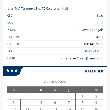
Jalan M.A Turungku No. 76 Kelurahan Kali
KEC.
Biau
KAB.
Buol
PROV.
Sulawesi Tengah
KODE POS
94563
TELEPON
08114169555
FAX
0445 211238
EMAIL
smanegeri2biau@gmail.com
KALENDER
Agustus 2026
S
S
R
K
J
S
M
1
2
3
4
5
6
7
8
9
10
11
12
13
14
15
16