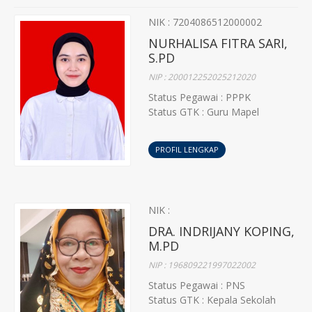
NIK : 7204086512000002
NURHALISA FITRA SARI,
S.PD
NIP : 200012252025212020
Status Pegawai : PPPK
Status GTK : Guru Mapel
PROFIL LENGKAP
NIK :
DRA. INDRIJANY KOPING,
M.PD
NIP : 196809221997022002
Status Pegawai : PNS
Status GTK : Kepala Sekolah