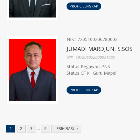
PROFIL LENGKAP
NIK : 7205100206780002
JUMADI MARDJUN, S.SOS
NIP : 197806022009031002
Status Pegawai : PNS
Status GTK : Guru Mapel
PROFIL LENGKAP
1
2
3
…
5
LEBIH BARU