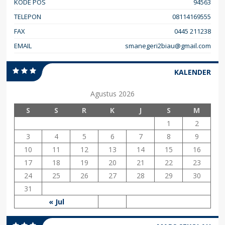
KODE POS
94563
TELEPON
08114169555
FAX
0445 211238
EMAIL
smanegeri2biau@gmail.com
KALENDER
Agustus 2026
S
S
R
K
J
S
M
1
2
3
4
5
6
7
8
9
10
11
12
13
14
15
16
17
18
19
20
21
22
23
24
25
26
27
28
29
30
31
« Jul