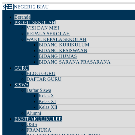
SMA NEGERI 2 BIAU
Beranda
PROFIL SEKOLAH
VISI DAN MISI
KEPALA SEKOLAH
WAKIL KEPALA SEKOLAH
BIDANG KURIKULUM
BIDANG KESISWAAN
BIDANG HUMAS
BIDANG SARANA PRASARANA
GURU
BLOG GURU
DAFTAR GURU
SISWA
Daftar Siswa
Kelas X
Kelas XI
Kelas XII
Alumni
EKSTRAKULIKULER
OSIS
PRAMUKA