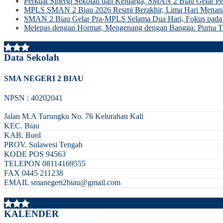
Perkuat Sinergi Sekolah dan Keluarga, SMAN 2 Biau Gelar Pe
MPLS SMAN 2 Biau 2026 Resmi Berakhir, Lima Hari Menanam
SMAN 2 Biau Gelar Pra-MPLS Selama Dua Hari, Fokus pada A
Melepas dengan Hormat, Mengenang dengan Bangga: Purna Tu
Data Sekolah
SMA NEGERI 2 BIAU
NPSN : 40202041
Jalan M.A Turungku No. 76 Kelurahan Kali
KEC.
Biau
KAB.
Buol
PROV.
Sulawesi Tengah
KODE POS
94563
TELEPON
08114169555
FAX
0445 211238
EMAIL
smanegeri2biau@gmail.com
KALENDER