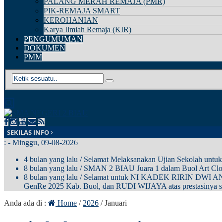
PALANG MERAH REMAJA (PMR)
PIK-REMAJA SMART
KEROHANIAN
Karya Ilmiah Remaja (KIR)
PENGUMUMAN
DOKUMEN
PMM
SEKILAS INFO
:
- Minggu, 09-08-2026
4 bulan yang lalu
/ Selamat Melaksanakan Ujian Sekolah untuk
8 bulan yang lalu
/ SMAN 2 BIAU Juara 1 dalam Buol Art C
8 bulan yang lalu
/ Selamat untuk NI KADEK RIRIN DWI ANDIN
GenRe 2025 Kab. Buol, dan RUDI WIJAYA atas prestasinya se
Anda ada di :
Home
/
2026
/
Januari