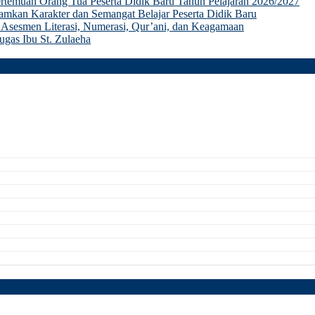
rtemuan Orang Tua Peserta Didik Baru Tahun Pelajaran 2026/2027
kan Karakter dan Semangat Belajar Peserta Didik Baru
sesmen Literasi, Numerasi, Qur’ani, dan Keagamaan
gas Ibu St. Zulaeha