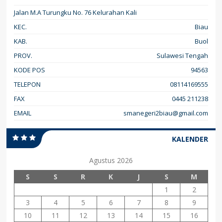
Jalan M.A Turungku No. 76 Kelurahan Kali
KEC.
Biau
KAB.
Buol
PROV.
Sulawesi Tengah
KODE POS
94563
TELEPON
08114169555
FAX
0445 211238
EMAIL
smanegeri2biau@gmail.com
KALENDER
Agustus 2026
S
S
R
K
J
S
M
1
2
3
4
5
6
7
8
9
10
11
12
13
14
15
16